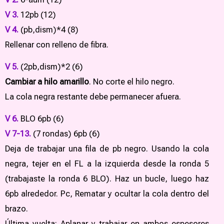
V 3.
12pb (12)
V 4.
(pb,dism)*4 (8)
Rellenar con relleno de fibra.
V 5.
(2pb,dism)*2 (6)
Cambiar a hilo amarillo
. No corte el hilo negro.
La cola negra restante debe permanecer afuera.
V 6.
BLO 6pb (6)
V 7-13.
(7 rondas) 6pb (6)
Deja de trabajar una fila de pb negro. Usando la cola
negra, tejer en el FL a la izquierda desde la ronda 5
(trabajaste la ronda 6 BLO). Haz un bucle, luego haz
6pb alrededor. Pc, Rematar y ocultar la cola dentro del
brazo.
Última vuelta: Aplanar y trabajar en ambos espesores