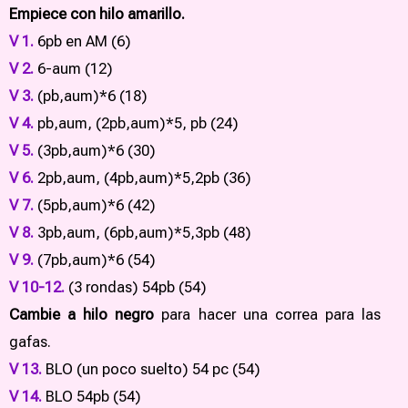
Empiece con hilo amarillo.
V 1.
6pb en AM (6)
V 2.
6-aum (12)
V 3.
(pb,aum)*6 (18)
V 4.
pb,aum, (2pb,aum)*5, pb (24)
V 5.
(3pb,aum)*6 (30)
V 6.
2pb,aum, (4pb,aum)*5,2pb (36)
V 7.
(5pb,aum)*6 (42)
V 8.
3pb,aum, (6pb,aum)*5,3pb (48)
V 9.
(7pb,aum)*6 (54)
V 10-12.
(3 rondas) 54pb (54)
Cambie a hilo negro
para hacer una correa para las
gafas.
V 13.
BLO (un poco suelto) 54 pc (54)
V 14.
BLO 54pb (54)