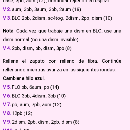
base, 3pb, aum (12), continuar tejiendo en espiral.
V 2.
aum, 3pb, 3aum, 3pb, 2aum (18)
V 3.
BLO 2pb, 2dism, sc4tog, 2dism, 2pb, dism (10)
Nota:
Cada vez que trabaje una dism en BLO, use una
dism normal (no una dism invisible).
V 4.
2pb, dism, pb, dism, 3pb (8)
Rellena el zapato con relleno de fibra. Continúe
rellenando mientras avanza en las siguientes rondas.
Cambiar a hilo azul.
V 5.
FLO pb, 6aum, pb (14)
V 6.
BLO 3pb, 4dism, 3pb (10)
V 7.
pb, aum, 7pb, aum (12)
V 8.
12pb (12)
V 9.
2dism, 2pb, dism, 2pb, dism (8)