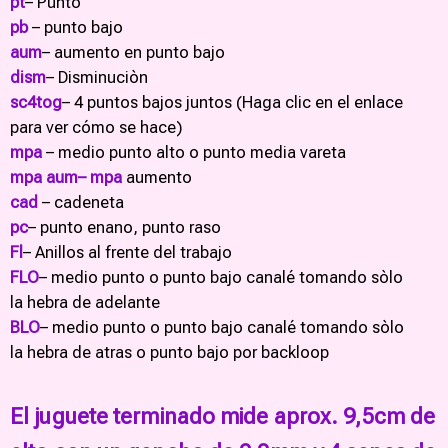
pt
– Punto
pb
– punto bajo
aum
– aumento en punto bajo
dism
– Disminuciòn
sc4tog
– 4 puntos bajos juntos (Haga clic en el enlace
para ver cómo se hace)
mpa
– medio punto alto o punto media vareta
mpa aum– mpa
aumento
cad
– cadeneta
pc
– punto enano, punto raso
Fl
– Anillos al frente del trabajo
FLO
– medio punto o punto bajo canalé tomando sòlo
la hebra de adelante
BLO
– medio punto o punto bajo canalé tomando sòlo
la hebra de atras o punto bajo por backloop
El juguete terminado mide aprox. 9,5cm de