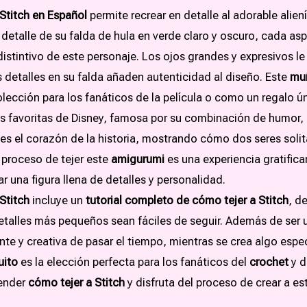
Stitch en Español
permite recrear en detalle al adorable alie
l detalle de su falda de hula en verde claro y oscuro, cada as
 distintivo de este personaje. Los ojos grandes y expresivos l
 detalles en su falda añaden autenticidad al diseño. Este
muñ
ección para los fanáticos de la película o como un regalo úni
las favoritas de Disney, famosa por su combinación de humor,
ch es el corazón de la historia, mostrando cómo dos seres sol
El proceso de tejer este
amigurumi
es una experiencia gratifica
ar una figura llena de detalles y personalidad.
Stitch
incluye un
tutorial completo de cómo tejer a Stitch
, d
etalles más pequeños sean fáciles de seguir. Además de ser 
te y creativa de pasar el tiempo, mientras se crea algo especi
uito
es la elección perfecta para los fanáticos del
crochet
y 
ender
cómo tejer a Stitch
y disfruta del proceso de crear a e