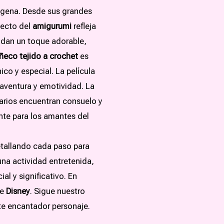
nígena. Desde sus grandes
pecto del
amigurumi
refleja
e dan un toque adorable,
eco tejido a crochet
es
co y especial. La película
 aventura y emotividad. La
itarios encuentran consuelo y
nte para los amantes del
etallando cada paso para
una actividad entretenida,
al y significativo. En
de
Disney
. Sigue nuestro
ste encantador personaje.