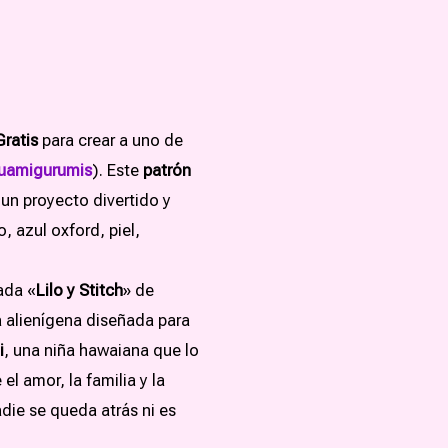
ratis
para crear a uno de
amigurumis
). Este
patrón
un proyecto divertido y
, azul oxford, piel,
ada «
Lilo y Stitch
» de
a alienígena diseñada para
i
, una niña hawaiana que lo
l amor, la familia y la
adie se queda atrás ni es