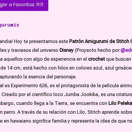
gar a Favoritos
11
gurumis
andia! Hoy te presentamos este
Patrón Amigurumi de Stitch G
es y traviesos del universo
Disney
(Proyecto hecho por:
@edu
ra aquellos con algo de experiencia en el
crochet
que buscan 
de 14 cm, está hecho con hilos en colores azul, azul grisáceo
apturando la esencia del personaje.
al es Experimento 626, es el protagonista de la película anim
. Creado por el científico loco Jumba Jookiba, es una criatur
bargo, cuando llega a la Tierra, se encuentra con
Lilo Peleka
erro. A través de su relación con Lilo, Stitch aprende sobre e
e en hawaiano significa familia y representa la idea de que n